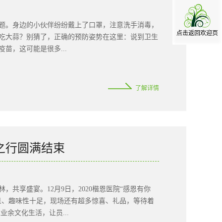
题。身边的小伙伴纷纷戴上了口罩，注意洗手消毒，
点击返回欢迎页
吃大蒜？别猜了，正确的预防姿势在这里：说到卫生
苗，这可能是很多...
感染是不可避免的。面对新冠疫情和流感的双重“夹
了解详情
我们更应该提高警惕。一表看懂流感与新冠的区别新
等，两者叠加流行，不仅增加了临床鉴别的困难，也
与流感病毒虽然都会引起呼吸系统疾病，但两者存在
基础疾病加重，从而发展成重症病例。肺炎是最常见
急性呼吸窘迫综合征(ARDS)、急性坏死性脑病或
宁之行圆满结束
儿童。大部分流感患者是可以自愈的。重症者应尽早
措施，原则上 6 月龄及以上、愿意接种疫苗，而且
应该首先考虑依靠流感疫苗来预防流感和降低并发症
共享盛宴。12月9日，2020楷恩医院“感恩有你
不同，所以建议每年都接种。又因为疫苗接种后 2～
呈、趣味性十足，现场还有超多惊喜、礼品，等待着
该接种哪种类型的疫苗？我国批准上市的流感疫苗包括
余文化生活，让员...
.