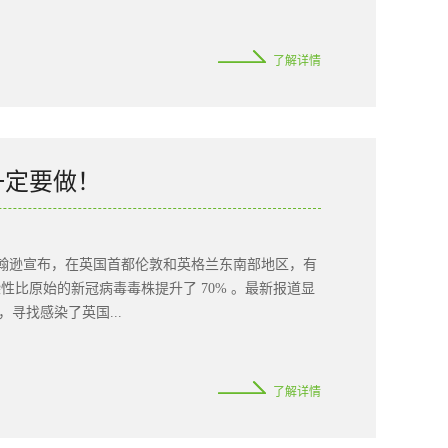
之旅。01惊喜互动游戏每次的游戏环节都是大受欢
了解详情
和重视，彼此关爱才能走得更远。02部门总结对于未
为现实的可能。各部门长的发言铿锵有力，楷恩的信
的奇迹，铸就一个又一个精彩和辉煌。03优秀员工表
，不断向更好进发。在每一个公司的团队中，都不缺
获得同事以及上司的极大肯定。04颁发绩效奖金要想
一定要做！
直坚持到底的人，才能比别人优秀，才能先于别人取
此次员工大会作会议总结。陈董事长的讲话鼓舞人心，
2020年写下最精彩的一笔！希望在接下来的日子
相约翰逊宣布，在英国首都伦敦和英格兰东南部地区，有
个月生日都要好好庆祝一次，祝愿家人们生日快乐。生
比原始的新冠病毒毒株提升了 70% 。最新报道显
亲人与朋友、同事2020年是特殊的一年却也拥有无
寻找感染了英国...
、冰岛、意大利、荷兰和丹麦。变异新冠病毒传播已
了解详情
且只要病毒不消失，变异还会继续发生。新冠疫情爆
是特例。所以，听到“新冠病毒变异了”，不用太惊