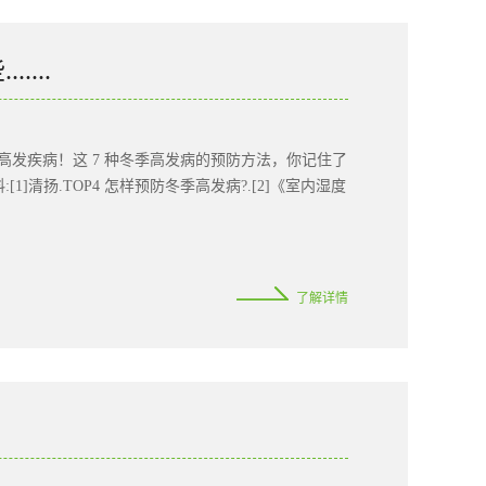
播力/传染性提升了 70% ，但是，目前没有证据表
家卫健委在新闻发布会上公布的官方数据显示：目前新
上拥有心脑血管疾病、糖尿病等一些基础性疾病。在疫情面
...
们有多重要免疫力就是人体免疫系统抵御病原体、病
“擦肩而过”时，他会不会被传染、感染后康复速度快
科主任张文宏所说：真正把病毒清除出去的是人自身
发疾病！这 7 种冬季高发病的预防方法，你记住了
于有基础性疾病、隐性疾病的人却是一个重击，更容
]清扬.TOP4 怎样预防冬季高发病?.[2]《室内湿度
的一篇新研究文章表明：幼儿、老年人、患有基础疾病
了解详情
？