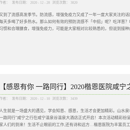
作者：
发布日期：
2020
-
12
-
28
浏览次数：
3820
又到了流感高发季节。防流感，增强免疫力又成了一年一度大家关注的话
每天多喝了好多热水。那么如何有效的预防流感不「中招」呢？吃洋葱？
习惯和合理膳食，增强免疫力，可能是大家相对比较熟悉的，但说到接种疫
人都忽略的问题。2020 年秋冬，新冠和流感来势汹汹，二者在一起叠加
击”，加强个人防护对防控疫情与流感至关重要。在病毒活跃的季节里，
冠病毒疾病和流感有很多相似症状，如发烧、咳嗽、呼吸急促或呼吸困难
为感染防护带来挑战。根据世界卫生组织发布的每日疫情报告，新冠病毒
以下区别：流感并不可怕，可怕的是并发症流感可能会导致的并发症或者
的并发症，伴随呼吸频率加快、呼吸困难等症状。少数重症患者可能会出现
【感恩有你 一路同行】2020楷恩医院咸
多器官功能不全等严重并发症，危及生命；其中急性坏死性脑病又多见于
给予抗流感病毒治疗。最有效的预防，接种流感疫苗作为预防流感的最有效
作者：
发布日期：
2020
-
12
-
10
浏览次数：
3439
没有禁忌症的人，均应接种流感疫苗。儿童、老人、孕妈、慢性病患者，
人生就是一场盛大的遇见，学会知恩、感恩，生活才会更加精彩。山水泉林，
风险。流感疫苗的效力通常持续不到 1 年，而且每年流行的病毒株可能会
一路同行”咸宁之行在咸宁温泉谷温泉大酒店正式开启！本次活动精彩纷
4 周才能发挥保护作用，能尽快打上一针，就再好不过了。不同年龄应
家人们的到来！生活不止眼前的工作,还有诗和远方…楷恩医院为丰富员工业
灭活疫苗和减毒活疫苗，灭活疫苗包括三价灭活疫苗（IIV3）和四价灭活..