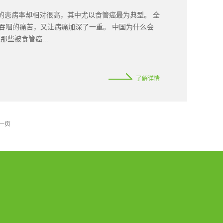
的患病率却相对很高，其中尤以食管癌最为典型。 全
吞咽的痛苦，又让病痛加深了一重。 中国为什么会
些被食管癌...
的数据显示，中国每年有 47.8 万新增食管癌病例、
了解详情
即使是跟地域比较接近的日本、韩国等亚洲国家相比，
 上世纪六七十年代，在河南、河北以及山西三省靠
区的食管癌患病率，曾经是全国水平的六倍以上，一度
。 食管这个与饮食关系最近的器官，让中国人爱得深，也
一页
道癌不幸去世。为什么会这样？对于食管癌来说，饮酒和
 36% 的人“喝酒上脸”，只喝一点点也会面部潮
质乙醛，这可能就是造成食管癌高发的原因之一。喝
地“锻炼酒量”，因为这不仅容易猝死，还容易长远地
烟酒不分家，四川省的一个调查研究发现，如果又烟