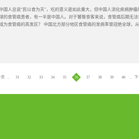
中国人总说“民以食为天”，吃的意义是如此重大，但中国人消化疾病肿瘤
球的食管癌患者，有一半是中国人。对于饕餮食客来说，食管癌后期无法
成为食管癌的高发区？ 中国北方部分地区食管癌的发病率曾冠绝全球，从那
诅咒了的县市里，我们能够读出哪些救命的启示？烟酒大国的噩梦2015 年
37.5 万死亡病例，约占全球病例的一半。 亚洲是食管癌的重灾区，但
我们的患病率总体上也一骑绝尘、遥遥领先。 然而，这还不是最可怕的。
近太行山的位置，存在着一个令人闻风丧胆的“食管癌高发带”。 这片地
居于世界之首。 1974 年时，大约每 500 个男性就有一个人得食管癌
一页
...
31
32
33
34
35
36
37
38
39
40
...
下
伤得重。2013年4月2日，河南周口沈丘县孙东楼村，老人的丈夫患食
吸烟是诱发食管癌的两个危险因素，而中国恰好就是烟酒大国。东亚人群约有
红、恶心头痛。这种体质的人，没办法代谢掉酒精在体内生成的致癌性物
酒上脸的人，更应该限制饮酒而不是硬撑，或是异想天开地想要少量多次
增加患癌的几率。对于食管癌来说，喝少量的酒还不至于太过危险。但是
又酒，那么罹患食管癌的概率将会是同龄人的 8.86 倍 。中国有...