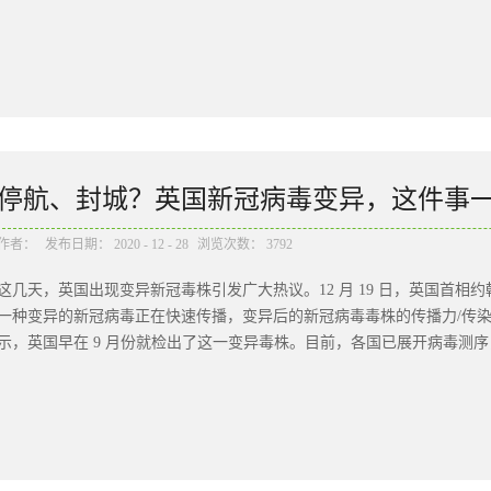
工在工作之余放松身心，增进彼此之间的交流和沟通。特组织了这场温泉
迎，现场氛围热烈极了！楷恩是一个大家庭，对于每一位家人都倍感珍惜
来我们总会有很多未达成的目标或梦想，只要坚定的选择去开始，终有成
心坚定不已！相信在所有家人的齐心协力下，一定能够创造出一个又一个
彰对于优秀的人，从不吝啬去认可与给予肯定，树立让所有人学习的榜样
乏在自己的岗位上兢兢业业地努力完成本分工作的成员，并且表现突出，
停航、封城？英国新冠病毒变异，这件事
比别人优秀，就要付出十分的努力… 只有付出十分的努力，并且能够一
得成果，取得成功。05董事长致辞楷恩医院董事长陈义捷先生也为我们
作者：
发布日期：
2020
-
12
-
28
浏览次数：
3792
点燃我们心中的梦想，成功的光芒也照亮了我们前进的方向，相信楷恩会在
这几天，英国出现变异新冠毒株引发广大热议。12 月 19 日，英国首
里，大家不畏困难，披荆斩棘，团结一心，再创辉煌！06生日环节每一
一种变异的新冠病毒正在快速传播，变异后的新冠病毒毒株的传播力/传染性
活会有些忙，坚持也有点难这一刻，给自己爱的鼓励也谢谢一直陪伴自己的
示，英国早在 9 月份就检出了这一变异毒株。目前，各国已展开病毒测序，
数值得感恩的瞬间每一个值得感恩的瞬间都是支持我们一路向前的源源...
发现的新冠病毒变体的病例，已有一些国家出现此类病例，包括澳大利亚
经失控，那么我们是不是危险了？新冠病毒变异，一直都在不断发生，而
发至今快一年了，新冠病毒在不同时间的不少国家都发生过变异，英国不