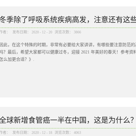
慌。传播速度提升了70%≠致死率会提升！虽然，英国变异新冠病毒毒株的传
明变异病毒的致死性（俗称“毒性”）增强了，所以不必过分担心。从国
冠肺炎武汉的死亡病例中， 80% 以上是 60 岁以上老人， 75% 以
冬季除了呼吸系统疾病高发，注意还有这些....
前，我们不仅仅需要强大的医疗，更需要自身良好的免疫力。免疫力对我
毒、菌类、排泄物和毒素等的侵袭和抵御疾病的能力。当一个人与感染源
作者：
发布日期：
2020
-
12
-
20
浏览次数：
3866
不快，其实全靠免疫力。如上海医疗救治专家组组长、上海华山医院感染
因此，在这个特殊的时期，非常有必要给大家讲讲，有哪些要注意防范的高
的免疫系统。那些本身健康的人，往往治愈得更快，生存率也更高。而对
吗？最后，希望大家都可以健康过冬，迎接 2021 年美好的春天！参考资料:[1
易出现重症甚至是死亡的风险。权威期刊《Lancet》（柳叶刀）上发表
怎么加更合适？》.
的免疫力低下的人群，更容易得“新型冠状...
全球新增食管癌一半在中国，这是为什么
作者：
发布日期：
2020
-
12
-
18
浏览次数：
4063