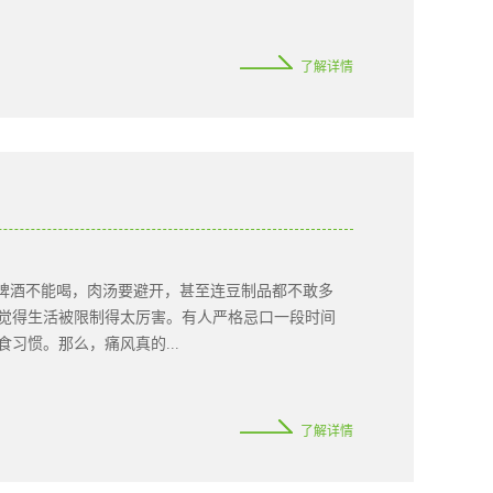
收的重要场所。我们每天摄入的蛋白质、脂肪、碳水
了解详情
它是身体重要的屏障。肠道黏膜像一道防线，帮助身
肠道内分布着大量免疫细胞，肠道菌群与免疫系统之
关系到身体整体的平衡状态。健康的肠道菌群，通常处
大、睡眠不足或缺乏运动时，肠道菌群可能会发生变
群失衡”。研究发现，肠道菌群失衡与多种健康问题存
肪肝等代谢问题；炎症性肠病、肠易激综合征等消化
直肠健康风险升高。需要注意的是，菌群失衡并不等
关系仍在持续探索中。但可以肯定的是，肠道菌群已经
，啤酒不能喝，肉汤要避开，甚至连豆制品都不敢多
会受到饮食、年龄、药物、生活方式等多种因素影
觉得生活被限制得太厉害。有人严格忌口一段时间
期高糖、高脂、低纤维饮食，容易减少有益菌生长所
习惯。那么，痛风真的...
、杂豆、蔬菜、...
代谢痛风发作时，最明显的是关节红、肿、热、痛，常
了解详情
难以忍受。但痛风真正的核心，并不只是关节本身。
能沉积在关节或周围组织中。身体把这些结晶当作