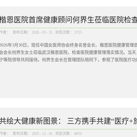
“异物”，启动炎症反应，于是疼痛就爆发了。所以，痛风发作只是结果
题，才是痛风管理真正需要看见的地方。为什么不建议长期“极端低嘌呤
饮食，尿酸就能控制好。但人体尿酸并不完全来自食物。饮食只是其中一
楷恩医院首席健康顾问何界生莅临医院检
胖、胰岛素抵抗等因素有关。这就是为什么有些人吃得很清淡，尿酸依然
忌口，还可能带来新的问题。比如蛋白质摄入不足、营养不均衡、肌肉量
作者：
发布日期：
2026
-
03
-
31
浏览次数：
3725
食、奶茶等精制碳水摄入，看似“低嘌呤”，实际上可能加重体重问题和
2026年3月30日，现任中国女医师协会终身名誉会长、楷恩医院健康管
点，不是把生活变成一张“禁止清单”，而是建立健康、均衡、可持续的饮
会会长何界生女士莅临武汉楷恩医院，检查医院健康管理落实情况。当天
倡长期极端低嘌呤，并不代表痛风患者可以毫无限制。真正需要重点控制
宁等院领导共同接待。何界生会长在管理团队陪同下，参观了医院医疗功能
惯。比如饮酒，尤其是啤酒和烈酒；比如奶茶、含糖饮料、果汁饮料等高糖
深入了解医院在心脑血管防控、慢病管理、高端健康管理及全生命周期健
基础推进健康管理体系建设表示认可。 深入沟通交流医疗与健康管理发
伍业宁进行了深入交流。伍院长详细介绍了医院医疗体系建设及健康管理
协同发展方面的具体成果。何界生会长指出，医疗体系是健康管理的重要
长期稳定的健康服务体系。她对刘国梁总经理及伍院长在推动医疗与健康
医疗团队建设，提升专业服务能力。 专业交流 强化医疗支撑体系在医疗
共绘大健康新图景： 三方携手共建“医疗+
行了重点沟通。李院长介绍了慢性病管理、心脑血管风险干预、健康指导
康管理中的专业参与路径。何界生会长表示，医生深度参与健康管理，是
作者：
发布日期：
2025
-
12
-
01
浏览次数：
6053