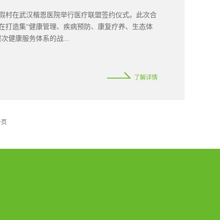
为客户提供安全、规范、持续的健康守护。 全生命
泉度假村在武汉楷恩医院举行医疗联盟签约仪式。此次合
理院长张伟龙进行了深入探讨。张伟龙院长介绍，楷
在打造集“健康管理、疾病预防、康复疗养、生态体
管理方案，由医疗团队、营养师、心理师、运动师及
健康服务体系的战...
了解详情
一页