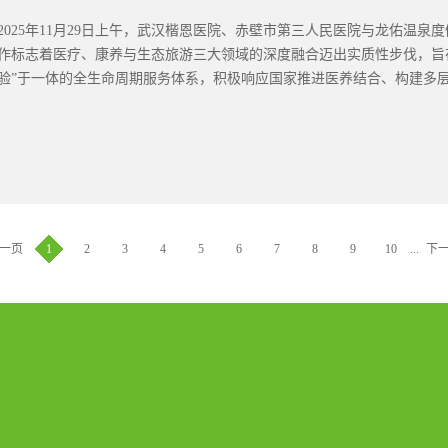
质健康管理体系的核心支撑。依托专业医疗团队开展长期健康服务，能够
2025年11月29日上午，武汉楷恩医院、赤壁市第三人民医院与龙佑温
周期健康管理模式获得认可在健康管理体系交流中，何界生会长与健康管
作标志着医疗、康养与生态旅游三大领域的深度融合迈出实质性步伐，旨
恩医院依托系统化体检数据与医疗评估体系，为客户制定全生命周期健康
验”于一体的全生命周期服务体系，积极响应国家推进医养结合、构建多层次
健康管理师全程参与，对客户医疗用药、健康调理、运...
略部署。
一页
1
2
3
4
5
6
7
8
9
10
...
下