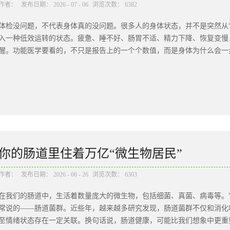
作者：
发布日期：
2026
-
07
-
06
浏览次数：
6382
体检没问题，不代表身体真的没问题。很多人的身体状态，并不是突然从“
入一种低效运转的状态。疲惫、睡不好、肠胃不适、精力下降、恢复变慢
醒。功能医学要看的，不只是报告上的一个个数值，而是身体为什么会一步
学并不是某种“替代疗法”，而是一种医学思维方式的补充。传统医学的诊
长应对急性病、感染性疾病、器质性疾病以及已经明确诊断的疾病。而功
尚未明确形成之前，发现导致身体失衡的潜在因素。一个常用的比喻是“树
断这片叶子是否已经出现明确病变；而功能医学会进一步追问：是不是树
样是疲劳、失眠、肠胃不适，背后的原因可能并不相同。只有找到更具体
的核心思维，可以概括为三个关键词：系统性、个体化、找根源。首先，
你的肠道里住着万亿“微生物居民”
立器官组成的。肠道、免疫、内分泌、神经系统之间，往往存在密切影响
情绪状态和代谢水平；长期压力过大，也可能影响睡眠、血糖波动和激素节
作者：
发布日期：
2026
-
06
-
26
浏览次数：
6303
指标虽然仍在参考范围内，但如果已经接近边界，同时伴随持续疲劳、睡
在我们的肠道中，生活着数量庞大的微生物，包括细菌、真菌、病毒等。
活方式和风险因素进行综合评估。这并不是说“指标正常也一定有问题”，
常说的——肠道菌群。近些年，越来越多研究发现，肠道菌群不仅和消化
身体是否处于稳定、平衡、良好运转的状态。第三，它更强调个体化。同
至情绪状态存在一定关联。换句话说，肠道健康，可能比我们想象中更重要
可能与血糖波动有关，有的人可能与营养素缺乏、肠道问题或情绪压力有关。