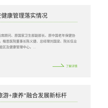
。更值得关注的是：为什么尿酸会长期偏高？这些问
”？很多人认为，尿酸和嘌呤有关，那只要严格低嘌呤
部分，更多还与自身代谢、遗传因素、肾脏排泄、肥
查健康管理落实情况
高；有些人长期忌口，痛风仍然反复发作。长期极端
下降；有些人为了少吃肉，反而增加米饭、面条、甜
代谢负担，反而不利于尿酸管理。因此，痛风饮食的重
理首席顾问、原国家卫生部副部长、原中国老年保健协
食结构。不极端忌口≠随便吃需要注意的是，不再提
，楷恩医院董事长陈义捷、总经理刘国梁、院长伍业
的，是那些会明显增加代谢负担、诱发尿酸波动的习
区及健康管理中心，...
饮品；比如火锅...
康服务体系建设方面的整体布局，并对医院以医疗为
了解详情
展情况参观期间，何界生会长与总经理刘国梁、院长
融合发展实践，并汇报了医院在医疗服务与健康管理
基础，规范化医疗与科学健康管理相结合，才能形成
管理融合方面的工作表示肯定，并鼓励医院持续加强
团队交流环节，何界生会长与内科医师李昌龙院长进
旅游+康养”融合发展新标杆
及个体化医疗服务，展示了医生在客户全生命周期健
保障健康服务科学性与规范性的重要基础，也是高品