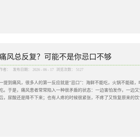
只是负责消化食物、排出废物。其实，肠道承担着多重功能：它是营养吸
化合物、维生素和矿物质，需要经过消化分解后，主要在肠道完成吸收。
体阻挡有害物质、病原微生物和外来刺激。它也是重要的免疫相关器官。
间保持着密切互动。因此，肠道菌群的意义，不只是“让肚子舒服”，更
于一种动态平衡状态。当饮食结构长期不合理、抗生素使用不当、压力过
化。有益菌减少、有害菌增多，菌群多样性下降，就可能出现所谓的“菌
痛风总反复？可能不是你忌口不够
在一定关联，例如：腹胀、腹泻、便秘等肠道不适；肥胖、血糖异常、脂
系统疾病；过敏、免疫调节异常等问题；焦虑、抑郁等情绪状态变化；结
作者：
发布日期：
2026
-
06
-
17
浏览次数：
5127
于一定会导致疾病。很多研究目前提示的是“相关性”，具体机制和因果
一提到痛风，很多人的第一反应就是“忌口”：海鲜不能吃，火锅不能碰
成为健康管理中越来越值得关注的一环。肠道菌群并不是一成不变的。它
吃。于是，痛风患者常常陷入一种很矛盾的状态：一边害怕发作，一边又
响。其中，最重要、也最容易被我们主动调整的因素，就是饮食结构。长
后，尿酸还是降不下来；也有人疼的时候很紧张，不疼了又恢复原来的饮食
需的“食物”，也可能影响菌群多样性。而富含膳食纤维的食物，比如全谷物
只是因为“吃错了”吗？答案并没有那么简单。痛风痛在关节，问题却在
见于脚趾、脚踝、膝关节等部位。疼痛严重时，甚至连被子轻轻碰一下都
当血尿酸长期升高，超过身体能够承受和代谢的范围时，尿酸盐结晶就可