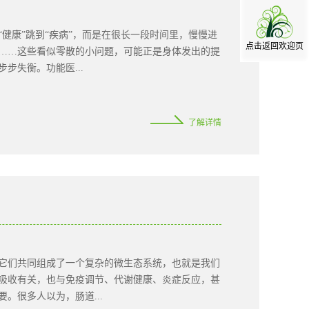
健康”跳到“疾病”，而是在很长一段时间里，慢慢进
点击返回欢迎页
……这些看似零散的小问题，可能正是身体发出的提
步失衡。功能医...
疗逻辑通常是“发现症状—明确诊断—规范治疗”，擅
了解详情
能医学更关注身体各系统的“功能状态”，试图在疾病
”。如果身体症状像“树叶发黄”，传统医学更擅长判
根缺水？土壤营养不足？还是长期受到环境影响？同
的失衡因素，健康管理才可能更有针对性。功能医学
它强调身体系统之间的关联。人体并不是由一个个孤
。例如长期肠道菌群失衡，可能间接影响免疫状态、
律。其次，它关注“功能”，而不只是“疾病”。有些
眠差、怕冷、肠胃不适等表现，就值得结合症状、生
它们共同组成了一个复杂的微生态系统，也就是我们
而是提醒我们：健康并不只是“没有查出病”，还包括
吸收有关，也与免疫调节、代谢健康、炎症反应，甚
样是失眠，有的人可能与压力激素紊乱有关，有的人
。很多人以为，肠道...
...