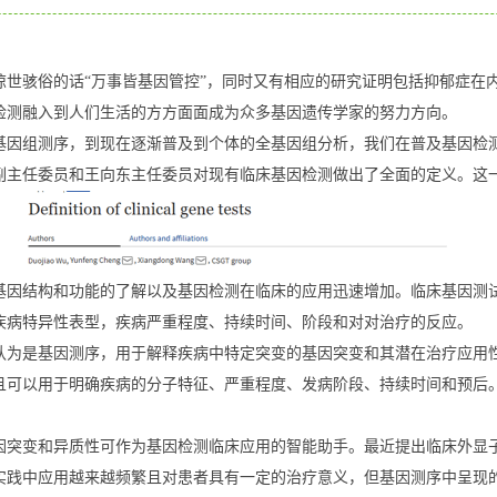
句惊世骇俗的话“万事皆基因管控”，同时又有相应的研究证明包括抑郁症
检测融入到人们生活的方方面面成为众多基因遗传学家的努力方向。
基因组测序，到现在逐渐普及到个体的全基因组分析，我们在普及基因检
委员和王向东主任委员对现有临床基因检测做出了全面的定义。这一综述发表于近
基因结构和功能的了解以及基因检测在临床的应用迅速增加。临床基因测
疾病特异性表型，疾病严重程度、持续时间、阶段和对对治疗的反应。
认为是基因测序，用于解释疾病中特定突变的基因突变和其潜在治疗应用
且可以用于明确疾病的分子特征、严重程度、发病阶段、持续时间和预后
。
因突变和异质性可作为基因检测临床应用的智能助手。最近提出临床外显
实践中应用越来越频繁且对患者具有一定的治疗意义，但基因测序中呈现