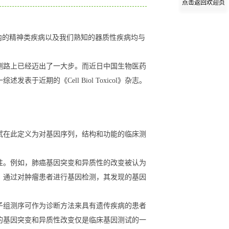
点击返回欢迎页
在内的精神类疾病以及我们熟知的器质性疾病均与
测路上已经迈出了一大步。而近日中国生物医药
期的《Cell Biol Toxicol》杂志。
试在此定义为对基因序列，结构和功能的临床测
性。例如，肺癌基因突变和异质性的改变被认为
。通过对肿瘤患者进行基因检测，其发现的基因
子组测序可作为诊断方法来具有遗传疾病的患者
的基因突变和异质性改变仅是临床基因测试的一