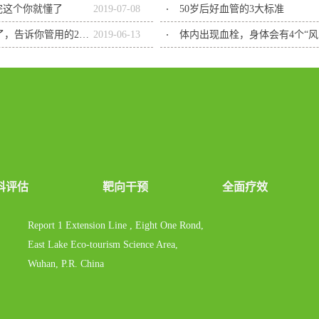
完这个你就懂了
2019
-
07
-
08
50岁后好血管的3大标准
吃肥猪肉对预防心血管疾病有益？有答案了，告诉你管用的2种做法
2019
-
06
-
13
体内出现血栓，身体会有4个“
科评估
靶向干预
全面疗效
Report 1 Extension Line , Eight One Rond,
East Lake Eco-tourism Science Area,
Wuhan, P.R. China