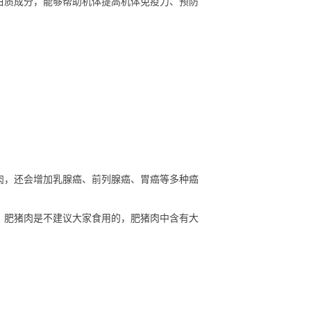
白质成分，能够帮助机体提高机体免疫力、预防
肉，还会增加乳腺癌、前列腺癌、胃癌等多种癌
，肥猪肉是不建议大家食用的，肥猪肉中含有大