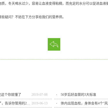
物质，冬天喝水过少，容易让血液变得粘稠，而充足的水分可以促进血液
哪些疑问？不妨在下方分享给我们的营养师。
完这个你就懂了
2019
-
07
-
08
50岁后好血管的3大标准
吃肥猪肉对预防心血管疾病有益？有答案了，告诉你管用的2种做法
2019
-
06
-
13
体内出现血栓，身体会有4个“