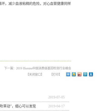
循环，减少血液粘稠的危险，对心血管健康同样
下一篇：
2019 Illumina中国消费级基因检测行业峰会
【关闭窗口】
【打印】
2019
-
07
-
05
风吹草动”，细心可以发现
2019
-
04
-
17